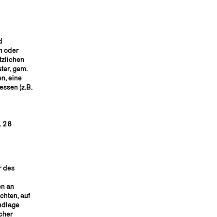
d
n oder
tzlichen
ter, gem.
en, eine
essen (z.B.
. 28
r des
en an
ichten, auf
undlage
icher