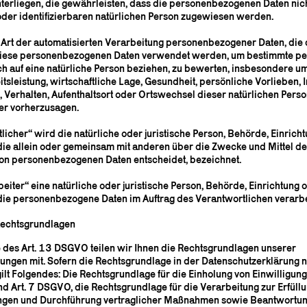
rliegen, die gewährleisten, dass die personenbezogenen Daten nich
n oder identifizierbaren natürlichen Person zugewiesen werden.
de Art der automatisierten Verarbeitung personenbezogener Daten, die 
 diese personenbezogenen Daten verwendet werden, um bestimmte pe
ich auf eine natürliche Person beziehen, zu bewerten, insbesondere u
tsleistung, wirtschaftliche Lage, Gesundheit, persönliche Vorlieben, 
, Verhalten, Aufenthaltsort oder Ortswechsel dieser natürlichen Perso
er vorherzusagen.
licher“ wird die natürliche oder juristische Person, Behörde, Einrich
 die allein oder gemeinsam mit anderen über die Zwecke und Mittel de
on personenbezogenen Daten entscheidet, bezeichnet.
eiter“ eine natürliche oder juristische Person, Behörde, Einrichtung 
 die personenbezogene Daten im Auftrag des Verantwortlichen verarbe
echtsgrundlagen
es Art. 13 DSGVO teilen wir Ihnen die Rechtsgrundlagen unserer
ungen mit. Sofern die Rechtsgrundlage in der Datenschutzerklärung n
ilt Folgendes: Die Rechtsgrundlage für die Einholung von Einwilligunge
 und Art. 7 DSGVO, die Rechtsgrundlage für die Verarbeitung zur Erfüll
ungen und Durchführung vertraglicher Maßnahmen sowie Beantwortun