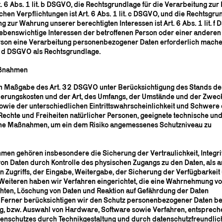
t. 6 Abs. 1 lit. b DSGVO, die Rechtsgrundlage für die Verarbeitung zur 
chen Verpflichtungen ist Art. 6 Abs. 1 lit. c DSGVO, und die Rechtsgru
g zur Wahrung unserer berechtigten Interessen ist Art. 6 Abs. 1 lit. f
 lebenswichtige Interessen der betroffenen Person oder einer anderen
rson eine Verarbeitung personenbezogener Daten erforderlich mache
it. d DSGVO als Rechtsgrundlage.
aßnahmen
ch Maßgabe des Art. 32 DSGVO unter Berücksichtigung des Stands der
erungskosten und der Art, des Umfangs, der Umstände und der Zwec
owie der unterschiedlichen Eintrittswahrscheinlichkeit und Schwere
 Rechte und Freiheiten natürlicher Personen, geeignete technische un
che Maßnahmen, um ein dem Risiko angemessenes Schutzniveau zu
en gehören insbesondere die Sicherung der Vertraulichkeit, Integri
von Daten durch Kontrolle des physischen Zugangs zu den Daten, als 
n Zugriffs, der Eingabe, Weitergabe, der Sicherung der Verfügbarkeit
Weiteren haben wir Verfahren eingerichtet, die eine Wahrnehmung v
hten, Löschung von Daten und Reaktion auf Gefährdung der Daten
 Ferner berücksichtigen wir den Schutz personenbezogener Daten ber
g, bzw. Auswahl von Hardware, Software sowie Verfahren, entsprec
tenschutzes durch Technikgestaltung und durch datenschutzfreundlic