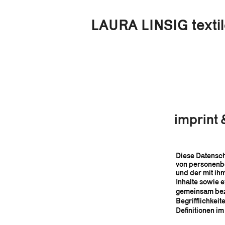
LAURA LINSIG text
imprint 
Diese Datensch
von personenbe
und der mit ih
Inhalte sowie 
gemeinsam beze
Begrifflichkeit
Definitionen i