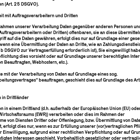
en (Art. 25 DSGVO).
 mit Auftragsverarbeitern und Dritten
 Rahmen unserer Verarbeitung Daten gegenüber anderen Personen un
uftragsverarbeitern oder Dritten) offenbaren, sie an diese übermittel
riff auf die Daten gewähren, erfolgt dies nur auf Grundlage einer gese
 wenn eine Übermittlung der Daten an Dritte, wie an Zahlungsdienstleis
it. b DSGVO zur Vertragserfüllung erforderlich ist), Sie eingewilligt hab
flichtung dies vorsieht oder auf Grundlage unserer berechtigten Inter
n Beauftragten, Webhostern, etc.).
te mit der Verarbeitung von Daten auf Grundlage eines sog.
beitungsvertrages“ beauftragen, geschieht dies auf Grundlage des Art
 in Drittländer
en in einem Drittland (d.h. außerhalb der Europäischen Union (EU) ode
irtschaftsraums (EWR)) verarbeiten oder dies im Rahmen der
e von Diensten Dritter oder Offenlegung, bzw. Übermittlung von Dat
t, erfolgt dies nur, wenn es zur Erfüllung unserer (vor)vertraglichen Pfl
r Einwilligung, aufgrund einer rechtlichen Verpflichtung oder auf Gr
igten Interessen geschieht. Vorbehaltlich gesetzlicher oder vertragl