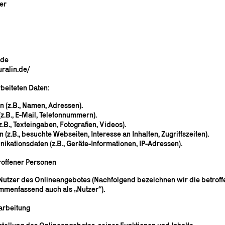
er
.de
uralin.de/
beiteten Daten:
n (z.B., Namen, Adressen).
(z.B., E-Mail, Telefonnummern).
z.B., Texteingaben, Fotografien, Videos).
 (z.B., besuchte Webseiten, Interesse an Inhalten, Zugriffszeiten).
ikationsdaten (z.B., Geräte-Informationen, IP-Adressen).
roffener Personen
utzer des Onlineangebotes (Nachfolgend bezeichnen wir die betrof
menfassend auch als „Nutzer“).
arbeitung