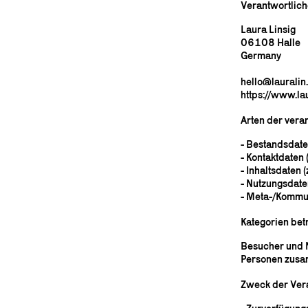
Verantwortlich
Laura Linsig
06108 Halle
Germany
hello@lauralin
https://www.la
Arten der verar
- Bestandsdate
- Kontaktdaten 
- Inhaltsdaten (
- Nutzungsdaten
- Meta-/Kommun
Kategorien bet
Besucher und N
Personen zusam
Zweck der Ver