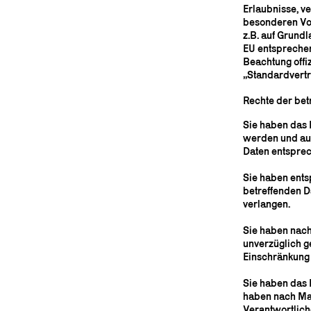
Erlaubnisse, ve
besonderen Vor
z.B. auf Grundl
EU entsprechen
Beachtung offiz
„Standardvertr
Rechte der bet
Sie haben das 
werden und auf
Daten entspre
Sie haben ents
betreffenden D
verlangen.
Sie haben nach
unverzüglich g
Einschränkung 
Sie haben das R
haben nach Ma
Verantwortlich