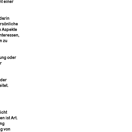
t einer
darin
rsönliche
m Aspekte
Interessen,
n zu
tung oder
r
oder
itet.
icht
n ist Art.
ung
g von