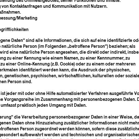
stellung des Onlineangebotes, seiner Funktionen und Inhalte.
 von Kontaktanfragen und Kommunikation mit Nutzern.
maßnahmen.
messung/Marketing
rifflichkeiten
ne Daten“ sind alle Informationen, die sich auf eine identifizierte od
e natürliche Person (im Folgenden „betroffene Person“) beziehen; als
 wird eine natürliche Person angesehen, die direkt oder indirekt, ins
ung zu einer Kennung wie einem Namen, zu einer Kennnummer, zu
 zu einer Online-Kennung (z.B. Cookie) oder zu einem oder mehreren
kmalen identifiziert werden kann, die Ausdruck der physischen,
, genetischen, psychischen, wirtschaftlichen, kulturellen oder soziale
hen Person sind.
ist jeder mit oder ohne Hilfe automatisierter Verfahren ausgeführte V
che Vorgangsreihe im Zusammenhang mit personenbezogenen Daten. D
d umfasst praktisch jeden Umgang mit Daten.
rung“ die Verarbeitung personenbezogener Daten in einer Weise, da
nen Daten ohne Hinzuziehung zusätzlicher Informationen nicht mehr
etroffenen Person zugeordnet werden können, sofern diese zusätzlich
gesondert aufbewahrt werden und technischen und organisatorische