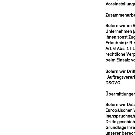
Voreinstellung
Zusammenarbeit
Sofern wir im
Unternehmen (A
ihnen sonst Zug
Erlaubnis (z.B.
Art. 6 Abs. 1 l
rechtliche Verp
beim Einsatz vo
Sofern wir Drit
„Auftragsverar
DSGVO.
Übermittlungen
Sofern wir Dat
Europäischen W
Inanspruchnahm
Dritte geschieh
Grundlage Ihre
unserer berecht