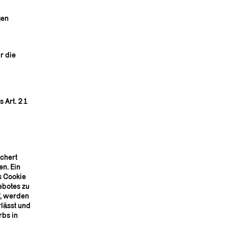
gen
r die
s Art. 21
ichert
n. Ein
s Cookie
ebotes zu
“, werden
lässt und
rbs in