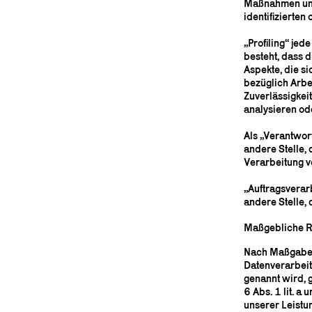
Maßnahmen unte
identifizierte
„Profiling“ je
besteht, dass
Aspekte, die s
bezüglich Arbei
Zuverlässigkeit
analysieren od
Als „Verantwort
andere Stelle,
Verarbeitung v
„Auftragsverarb
andere Stelle,
Maßgebliche R
Nach Maßgabe d
Datenverarbeit
genannt wird, g
6 Abs. 1 lit. a
unserer Leist