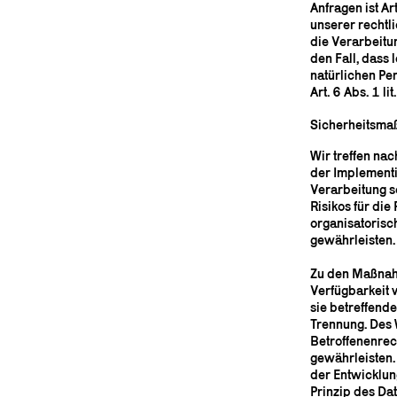
Anfragen ist Ar
unserer rechtli
die Verarbeitun
den Fall, dass
natürlichen Pe
Art. 6 Abs. 1 l
Sicherheitsm
Wir treffen na
der Implementi
Verarbeitung s
Risikos für die
organisatoris
gewährleisten.
Zu den Maßnahm
Verfügbarkeit 
sie betreffende
Trennung. Des 
Betroffenenrec
gewährleisten.
der Entwicklun
Prinzip des Da