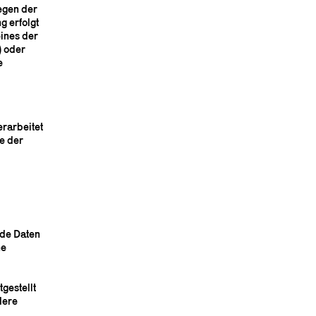
iegen der
g erfolgt
eines der
) oder
e
erarbeitet
e der
nde Daten
ne
gestellt
dere