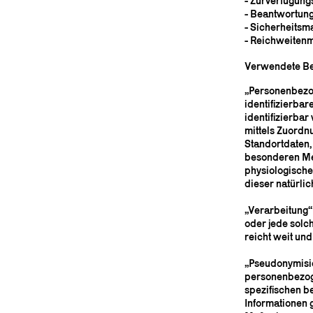
- Zurverfügung
- Beantwortung
- Sicherheits
- Reichweiten
Verwendete Beg
„Personenbezoge
identifizierbar
identifizierbar
mittels Zuordn
Standortdaten,
besonderen Mer
physiologischen
dieser natürlic
„Verarbeitung“ 
oder jede sol
reicht weit un
„Pseudonymisie
personenbezoge
spezifischen b
Informationen 