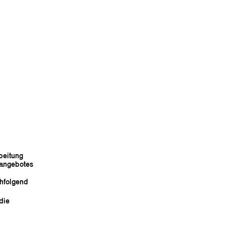
beitung
eangebotes
chfolgend
die