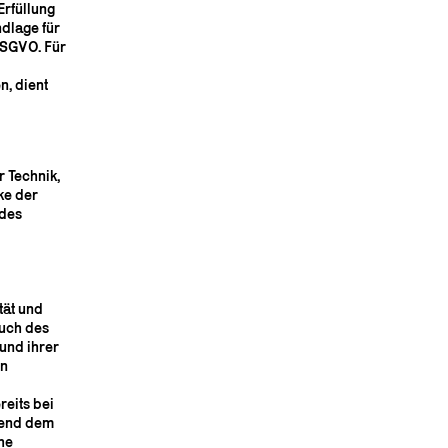
Erfüllung
ndlage für
 DSGVO. Für
n, dient
 Technik,
ke der
 des
d
tät und
auch des
 und ihrer
on
eits bei
hend dem
he