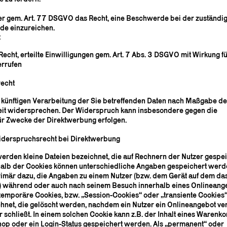
er gem. Art. 77 DSGVO das Recht, eine Beschwerde bei der zuständi
de einzureichen.
t
echt, erteilte Einwilligungen gem. Art. 7 Abs. 3 DSGVO mit Wirkung fü
errufen
echt
 künftigen Verarbeitung der Sie betreffenden Daten nach Maßgabe de
it widersprechen. Der Widerspruch kann insbesondere gegen die
ür Zwecke der Direktwerbung erfolgen.
iderspruchsrecht bei Direktwerbung
werden kleine Dateien bezeichnet, die auf Rechnern der Nutzer gespe
alb der Cookies können unterschiedliche Angaben gespeichert werde
rimär dazu, die Angaben zu einem Nutzer (bzw. dem Gerät auf dem da
t) während oder auch nach seinem Besuch innerhalb eines Onlineang
 temporäre Cookies, bzw. „Session-Cookies“ oder „transiente Cookies
hnet, die gelöscht werden, nachdem ein Nutzer ein Onlineangebot ver
schließt. In einem solchen Cookie kann z.B. der Inhalt eines Warenko
op oder ein Login-Status gespeichert werden. Als „permanent“ oder