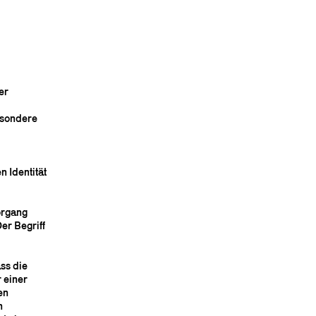
er
besondere
n Identität
organg
er Begriff
ss die
 einer
en
n