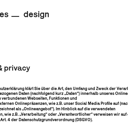
iles design
& privacy
utzerklärung klärt Sie über die Art, den Umfang und Zweck der Verar
zogenen Daten (nachfolgend kurz „Daten“) innerhalb unseres Onlin
m verbundenen Webseiten, Funktionen und
externen Onlinepräsenzen, wie z.B. unser Social Media Profile auf (na
ichnet als „Onlineangebot“). Im Hinblick auf die verwendeten
en, wie z.B. „Verarbeitung“ oder „Verantwortlicher“ verweisen wir auf 
m Art. 4 der Datenschutzgrundverordnung (DSGVO).